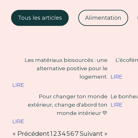
Tous les articles
Alimentation
Les matériaux biosourcés : une
L’écofém
alternative positive pour le
logement.
LIRE
LIRE
Pour changer ton monde
Le bonheur
extérieur, change d'abord ton
LIRE
monde intérieur 💛
LIRE
« Précédent
1
2
3
4
5
6
7
Suivant »