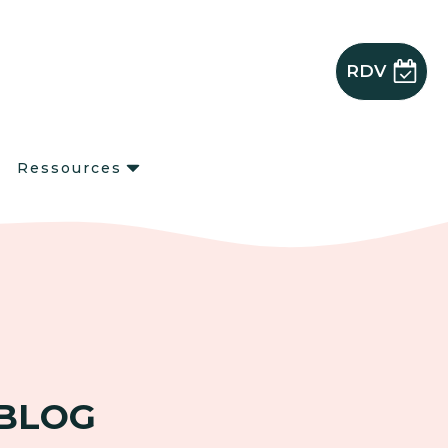
RDV
s
Ressources
 BLOG