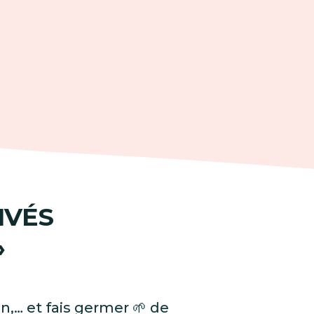
IVÉS
»
on,… et fais germer 🌱 de