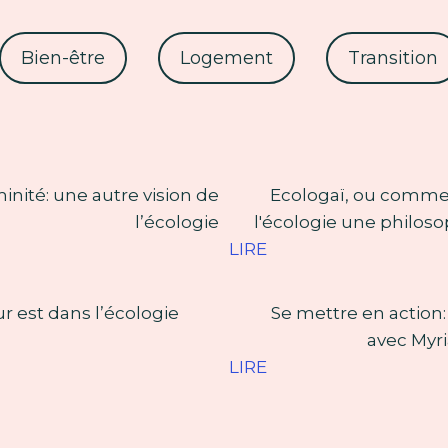
Bien-être
Logement
Transition
inité: une autre vision de
Ecologaï, ou commen
l’écologie
l'écologie une philoso
LIRE
 est dans l’écologie
Se mettre en action
avec Myr
LIRE