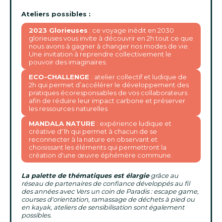
Ateliers possibles :
2023 Glorieuses
: ce voyage inédit en 2030
glorieuses vous invite à découvrir en 2h tout ce que
nous avons à gagner à changer nos modes de vie.
Une invitation à reprendre collectivement le
pouvoir des imaginaires.
ECO-CHALLENGE
: atelier collectif et ludique de
2h qui permet d’accélérer le développement des
pratiques écoresponsables de vos collaborateurs
afin de réduire leur impact carbone et préserver
les ressources naturelles
MANDALA NATURE
: expérience ludique et
créative d'1h qui permet à chacun de se
reconnecter à la nature en observant et
choisissant les éléments qui permettront la
création d'une œuvre éphémère commune.
La palette de thématiques est élargie
grâce au
réseau de partenaires de confiance développés au fil
des années avec Vers un coin de Paradis : escape game,
courses d'orientation, ramassage de déchets à pied ou
en kayak, ateliers de sensibilisation sont également
possibles.