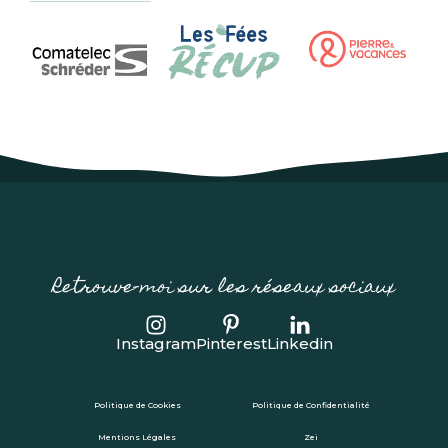
Retrouve-moi sur les réseaux sociaux
Instagram
Pinterest
Linkedin
Politique de Cookies
Politique de Confidentialité
Mentions Légales
Zei