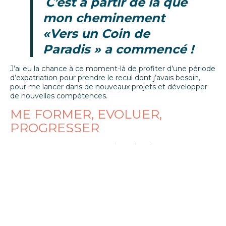
C’est à partir de là que
« graines de paradis »
mon cheminement
«Vers un Coin de
Reçois en avant première des articles, interview,
astuces, inspiration,… et fais germer 🌱 de belles idées
Paradis » a commencé !
pour un mode de vie simple, bon et durable!
Pour ne pas surcharger ta boîte de réception et limiter
J’ai eu la chance à ce moment-là de profiter d’une période
l’impact écologique j’ai choisi une fréquence “slow”: toutes les
d’expatriation pour prendre le recul dont j’avais besoin,
3 semaines seulement !
pour me lancer dans de nouveaux projets et développer
de nouvelles compétences.
ME FORMER, EVOLUER,
RECOIS TES "GRAINES DE PARADIS"
PROGRESSER
J’ai pu ainsi devenir
décoratrice d’intérieur
et
approfondir mes connaissances en
matériaux
biosourcés
et en
efficacité énergétique des
bâtiments
.
En parallèle j’ai commencé à mettre en place de nouvelles
habitudes de vie et de consommation plus
respectueuses de l’environnement
, suivi de nombreux
stages et formations dans ce domaine, et notamment
découvert avec un enthousiasme énorme la «