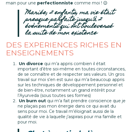
main pour une
perfectionniste
comme moi ! 😉
Mariée, 2 enfants, ma vie était
presque parfaite jusqu’à 2
évènements qui ont bouleversé
la suite de mon existence
DES EXPERIENCES RICHES EN
ENSEIGNEMENTS
Un divorce
qui m’a appris combien il était
important d’être soi-même en toutes circonstances,
de se connaître et de respecter ses valeurs. Un gros
travail sur moi s’en est suivi qui m’a beaucoup appris
sur les techniques de développement personnel et
de bien-être, notamment un grand intérêt pour
l’Ayurveda (sous toutes ses formes)
Un burn out
qui m’a fait prendre conscience que je
ne plaçais pas mon énergie dans ce qui avait du
sens pour moi. Ce travail m’éloignait aussi de la
X
qualité de vie à laquelle j’aspirais pour ma famille et
pour moi.
Inscris-toi aux emails privés