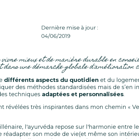
Dernière mise à jour :
04/06/2019
vivre mieux et de manière durable en conseil
 dans une démarche globale d'amélioration c
he
différents aspects du quotidien
et du logemen
pliquer des méthodes standardisées mais de s’en i
 des techniques
adaptées et personnalisées
.
nt révélées très inspirantes dans mon chemin « Ve
énaire, l'ayurvéda repose sur l'harmonie entre le c
réadapter son mode de vie(et même son intérieur)