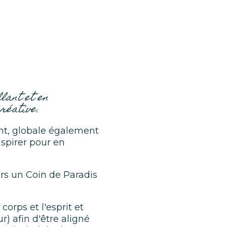
lant et en
réative.
t, globale également
nspirer pour en
rs un Coin de Paradis
orps et l'esprit et
 afin d'être aligné