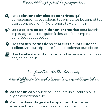
Pour cela, je peux te proposer :
Des
solutions simples et concrètes
qui
correspondent à tes valeurs, tes envies, tes besoins et tes
aspirations pour enfin (re)prendre ta vie en main
Des ateliers au sein de ton entreprise
pour favoriser
le passage à l’action grâce à des solutions simples,
concrètes et adaptées
Des
stages
,
formations
et
ateliers d’intelligence
collective
pour répondre à une problématique ciblée
Une
feuille de route claire
pour t’aider à avancer pas à
pas, en douceur
En fonction de tes besoins,
ces différentes solutions te permettront de :
Passer un cap
pour te tourner vers un quotidien plus
aligné avec tes valeurs
Prendre
davantage de temps pour toi
tout en
effectuant des choix alignés avec tes convictions