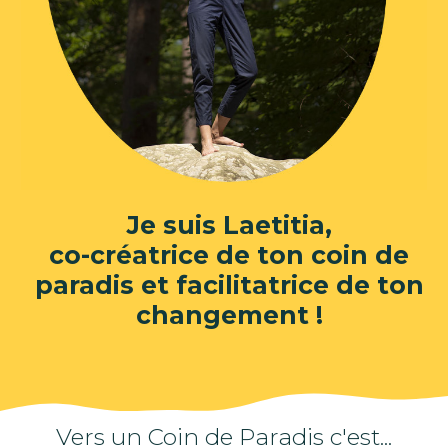
Je suis Laetitia,
co-créatrice de ton coin de
paradis et facilitatrice de ton
changement !
Vers un Coin de Paradis c'est...