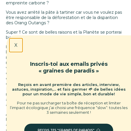
empreinte carbone ?
Vous avez arrêté la pâte à tartiner car vous ne voulez pas
être responsable de la déforestation et de la disparition
des Orang Outangs ?
Super !! Ce sont de belles raisons et la Planète se porterai
bien mieux si nous faisions tous cela !
X
Les actions individuelles
ont une portée immense dans
la préservation de notre planète. Je suis convaincue de
notre pouvoir à faire changer le monde, à faire évoluer les
mentalités par nos choix de consommation, nos choix de
Inscris-toi aux emails privés
vie et notre pouvoir d’influence. Cependant, la politique
« graines de paradis »
des petits pas n’aura un réel impact que si elle s’inscrit
dans un engagement collectif, soutenu par des actions
d’envergure menées par les politiques et les entreprises.
Reçois en avant première des articles, interview,
D’ailleurs, ce sont aussi des actions que nous pouvons
astuces, inspiration,… et fais germer 🌱 de belles idées
pour un mode de vie simple, bon et durable!
mener à titre individuel, mais de manière plus engagée
auprès de nos élus locaux ou en s’investissant dans des
Pour ne pas surcharger ta boîte de réception et limiter
associations.
l’impact écologique j’ai choisi une fréquence “slow”: toutes les
3 semaines seulement !
Alors si votre seule motivation est de « Sauver la
Planète »
(bien qu’elle soit très respectable) vous limiter
aux « petits gestes »
risque très probablement de vous
décourager
car les résultats de vos efforts, les
RECOIS TES "GRAINES DE PARADIS"