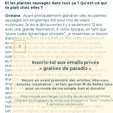
Et les plantes sauvages dans tout ça ? Qu'est-ce qui
te plait chez elles ?
Océane
: Ayant principalement grandi en ville, les plantes
sauvages ont longtemps été pour moi de vraies
inconnues. Je les ai découvertes il y a seulement 12 ans
avec une grande fascination. A cette époque, en tant que
“jeune cadre dynamique stressée”, je ressentais un besoin
d’ancrage à la Terre et à la Nature. Par cette reconnexion
au vivant je découvrais une pulsion instinctive, presque
X
enfantine de cueillir des plantes. Moi qui courais après le
temps et après ma propre vie, j'appréciais leur compagnie
indéfectible et rassurante toujours présentes “pour moi”
au fil des saisons. Ces contacts à la Nature me
Inscris-toi aux emails privés
ressourcent énormément; ils me permettent de me
« graines de paradis »
connecter en pleine conscience à l’instant présent. Et il n’y
a pas que ça ! En apprenant à découvrir leur richesse et
leurs pouvoirs, je me rattachais à elle par un lien plus
Reçois en avant première des articles, interview,
engagé : celui d’un désir d’autonomie, d’indépendance et
astuces, inspiration,… et fais germer 🌱 de belles idées
de bien-être. Car oui ces plantes sauvages sont non
pour un mode de vie simple, bon et durable!
seulement à notre portée mais sont également
Pour ne pas surcharger ta boîte de réception et limiter
extrêmement nutritives (bien plus que leurs cousines
l’impact écologique j’ai choisi une fréquence “slow”: toutes les
cultivées) ET grandissent dans le respect de
3 semaines seulement !
l’environnement. Ce qui me passionne également dans
cet univers végétal, c’est qu’il nous engage dans un