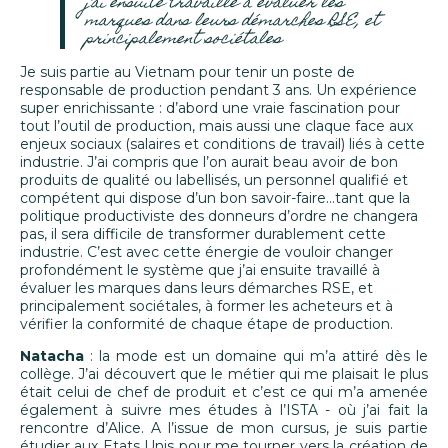
j’ai ensuite travaillé à évaluer les
marques dans leurs démarches RSE, et
principalement sociétales
Je suis partie au Vietnam pour tenir un poste de
responsable de production pendant 3 ans. Un expérience
super enrichissante : d’abord une vraie fascination pour
tout l’outil de production, mais aussi une claque face aux
enjeux sociaux (salaires et conditions de travail) liés à cette
industrie. J’ai compris que l’on aurait beau avoir de bon
produits de qualité ou labellisés, un personnel qualifié et
compétent qui dispose d’un bon savoir-faire...tant que la
politique productiviste des donneurs d’ordre ne changera
pas, il sera difficile de transformer durablement cette
industrie. C’est avec cette énergie de vouloir changer
profondément le système que j’ai ensuite travaillé à
évaluer les marques dans leurs démarches RSE, et
principalement sociétales, à former les acheteurs et à
vérifier la conformité de chaque étape de production.
Natacha
: la mode est un domaine qui m’a attiré dès le
collège. J’ai découvert que le métier qui me plaisait le plus
était celui de chef de produit et c’est ce qui m’a amenée
également à suivre mes études à l’ISTA - où j’ai fait la
rencontre d’Alice. A l’issue de mon cursus, je suis partie
étudier aux Etats Unis pour me tourner vers la création de