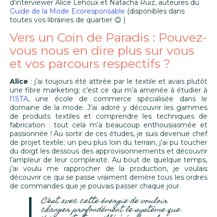
d’interviewer Alice Lehoux et Natacha Ruiz, auteures du
Guide de la Mode Ecoresponsable
(disponibles dans
toutes vos librairies de quartier 😉 )
Vers un Coin de Paradis : Pouvez-
vous nous en dire plus sur vous
et vos parcours respectifs ?
Alice
:
j’ai toujours été attirée par le textile et avais plutôt
une fibre marketing; c’est ce qui m’a amenée à étudier à
l’ISTA
, une école de commerce spécialisée dans le
domaine de la mode. J’ai adoré y découvrir les gammes
de produits textiles et comprendre les techniques de
fabrication : tout cela m’a beaucoup enthousiasmée et
passionnée ! Au sortir de ces études, je suis devenue chef
de projet textile; un peu plus loin du terrain, j’ai pu toucher
du doigt les dessous des approvisionnements et découvrir
l’ampleur de leur complexité. Au bout de quelque temps,
j’ai voulu me rapprocher de la production, je voulais
découvrir ce qui se passe vraiment derrière tous les ordres
de commandes que je pouvais passer chaque jour.
C’est avec cette énergie de vouloir
changer profondément le système que