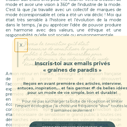
mode et avoir une vision à 360° de l'industrie de la mode.
C’est là que j’ai travaillé avec un collectif de marques de
mode écoresponsable et cela a été un vrai déclic ! Moi qui
était très sensible à l’histoire et l’évolution de la mode
dans le temps, j’ai pu apprécier l’idée de pouvoir produire
en harmonie avec des valeurs, une éthique et une
responsabilité qu’elle soit sociale ou environnementale.
J’avais la conviction qu’il était
X
nécessaire de sensibiliser le grand
public à toutes ces démarches pour
faire découvrir les valeurs de la mode
Inscris-toi aux emails privés
écoresponsable
« graines de paradis »
A mon retour en France, j’ai intégré la Fédération française
de prêt à porter féminin et j’ai découvert
Reçois en avant première des articles, interview,
l’accompagnement aux entreprises (jeune création et
astuces, inspiration,… et fais germer 🌱 de belles idées
export). Portée par une envie d’entreprendre j’ai créé ma
pour un mode de vie simple, bon et durable!
première entreprise en 2013 pour promouvoir et mettre
en avant des marques de mode et lifestyle
Pour ne pas surcharger ta boîte de réception et limiter
écoresponsables par le biais d’événements et de
l’impact écologique j’ai choisi une fréquence “slow”: toutes les
concepts-stores éphémères. J’avais la conviction qu’il
3 semaines seulement !
était nécessaire de sensibiliser le grand public à toutes ces
démarches pour faire découvrir les valeurs de la mode
écoresponsable. Depuis 2017, j’ai créé
Poesia
, un