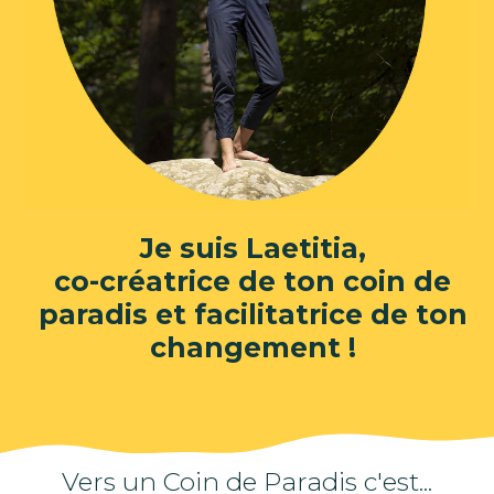
Je suis Laetitia,
co-créatrice de ton coin de
paradis et facilitatrice de ton
changement !
Vers un Coin de Paradis c'est...