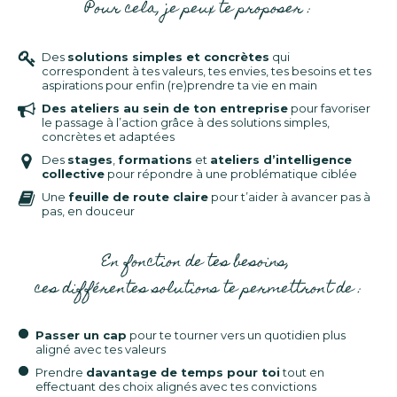
Pour cela, je peux te proposer :
Des
solutions simples et concrètes
qui
correspondent à tes valeurs, tes envies, tes besoins et tes
aspirations pour enfin (re)prendre ta vie en main
Des ateliers au sein de ton entreprise
pour favoriser
le passage à l’action grâce à des solutions simples,
concrètes et adaptées
Des
stages
,
formations
et
ateliers d’intelligence
collective
pour répondre à une problématique ciblée
Une
feuille de route claire
pour t’aider à avancer pas à
pas, en douceur
En fonction de tes besoins,
ces différentes solutions te permettront de :
Passer un cap
pour te tourner vers un quotidien plus
aligné avec tes valeurs
Prendre
davantage de temps pour toi
tout en
effectuant des choix alignés avec tes convictions