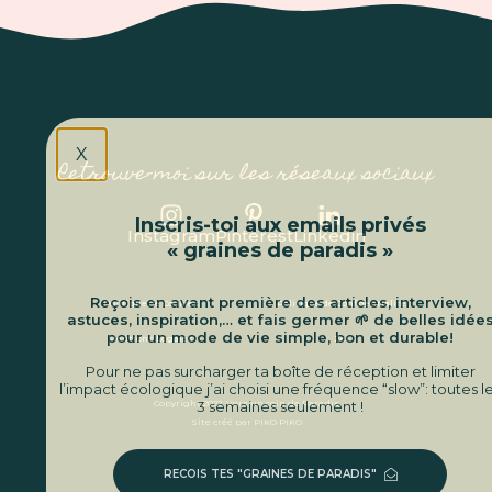
X
Retrouve-moi sur les réseaux sociaux
Inscris-toi aux emails privés
Instagram
Pinterest
Linkedin
« graines de paradis »
Reçois en avant première des articles, interview,
Politique de Cookies
Politique de Confidentialité
astuces, inspiration,… et fais germer 🌱 de belles idées
pour un mode de vie simple, bon et durable!
Mentions Légales
Zei
Pour ne pas surcharger ta boîte de réception et limiter
l’impact écologique j’ai choisi une fréquence “slow”: toutes les
3 semaines seulement !
Copyright 2022, Vers un coin de Paradis
Site créé par PIKO PIKO
RECOIS TES "GRAINES DE PARADIS"